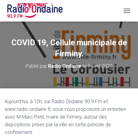
D
É
P
L
I
COVID 19, Cellule municipale de
E
R
Firminy.
L
A
Publié par
Radio Ondaine
le
9 avril 2020
N
A
V
I
G
A
Aujourd’hui, à 10h, sur Radio Ondaine 90.9 Fm et
T
www.radio-ondaine.fr, nous vous proposons un entretien
I
O
avec M.Marc Petit, maire de Firminy, autour des
N
dispositions prises par la ville en cette période de
confinement.