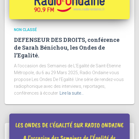
NON CLASSÉ
DEFENSEUR DES DROITS, conférence
de Sarah Bénichou, les Ondes de
l’Egalité.
A l’occasion des Semaines de L’Egalité de Saint-Etienne
Métropole, du 6 au 29 Mars 2025, Radio Ondaine vous
propose Les Ondes De l’Egalité. Une série de rendez-vous
radiophonique avec des interviews, reportages,
conférences à écouter
Lire la suite…