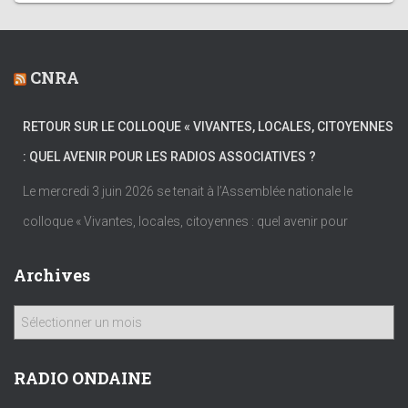
CNRA
RETOUR SUR LE COLLOQUE « VIVANTES, LOCALES, CITOYENNES
: QUEL AVENIR POUR LES RADIOS ASSOCIATIVES ?
Le mercredi 3 juin 2026 se tenait à l’Assemblée nationale le
colloque « Vivantes, locales, citoyennes : quel avenir pour
Archives
A
r
c
h
RADIO ONDAINE
i