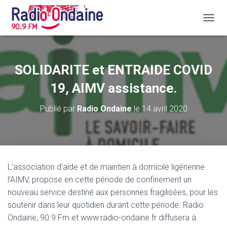
D
É
P
L
I
SOLIDARITE et ENTRAIDE COVID
E
R
19, AIMV assistance.
L
A
Publié par
Radio Ondaine
le
14 avril 2020
N
A
V
I
G
A
L’association d’aide et de maintien à domicile ligérienne
T
l’AIMV, propose en cette période de confinement un
I
O
nouveau service destiné aux personnes fragilisées, pour les
N
soutenir dans leur quotidien durant cette période. Radio
Ondaine, 90.9 Fm et www.radio-ondaine.fr diffusera à