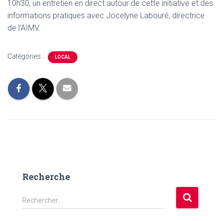
10h30, un entretien en direct autour de cette initiative et des
informations pratiques avec Jocelyne Labouré, directrice
de l’AIMV.
Catégories :
LOCAL
Recherche
R
Rechercher…
e
c