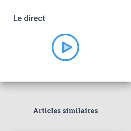
h
e
Le direct
r
c
h
e
r
:
Articles similaires