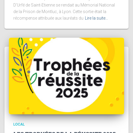
D’Urfé de Saint-Etienne se rendait au Mémorial National
de la Prison de Montluc, à Lyon. Cette sortie était la
récompense attribuée aux lauréats du
Lire la suite…
LOCAL