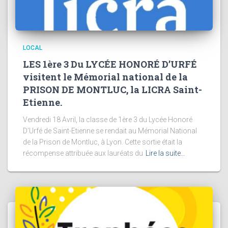
LOCAL
LES 1ère 3 Du LYCÉE HONORÉ D’URFÉ
visitent le Mémorial national de la
PRISON DE MONTLUC, la LICRA Saint-
Etienne.
Vendredi 18 Avril, la classe de 1ère 3 du Lycée Honoré
D’Urfé de Saint-Etienne se rendait au Mémorial National
de la Prison de Montluc, à Lyon. Cette sortie était la
récompense attribuée aux lauréats du
Lire la suite…