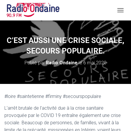
D
É
P
L
I
C’EST AUSSI UNE CRISE SOCIALE,
E
R
SECOURS POPULAIRE.
L
A
Publié par
Radio Ondaine
le
6 mai 2020
N
A
V
I
G
A
#loire #saintetienne #firminy #secourspopulaire
T
I
L’arrêt brutale de l’activité due à la crise sanitaire
O
N
provoquée par le COVID 19 entraîne également une crise
sociale. Beaucoup de personnes, de familles, vivant à la
limite de la précarité, missionnées en Intérim, voient leurs