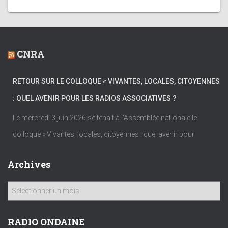
CNRA
RETOUR SUR LE COLLOQUE « VIVANTES, LOCALES, CITOYENNES
: QUEL AVENIR POUR LES RADIOS ASSOCIATIVES ?
Le mercredi 3 juin 2026 se tenait à l’Assemblée nationale le
colloque « Vivantes, locales, citoyennes : quel avenir pour
Archives
A
r
c
h
RADIO ONDAINE