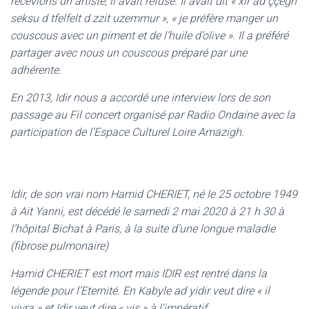
recevions un artiste, il avait refusé. Il avait dit « xir ad ççegh
seksu d tfelfelt d zzit uzemmur », « je préfère manger un
couscous avec un piment et de l’huile d’olive ». Il a préféré
partager avec nous un couscous préparé par une
adhérente.
En 2013, Idir nous a accordé une interview lors de son
passage au Fil concert organisé par Radio Ondaine avec la
participation de l’Espace Culturel Loire Amazigh.
Idir, de son vrai nom Hamid CHERIET, né le 25 octobre 1949
à Aït Yanni, est décédé le samedi 2 mai 2020 à 21 h 30 à
l’hôpital Bichat à Paris, à la suite d’une longue maladie
(fibrose pulmonaire)
Hamid CHERIET est mort mais IDIR est rentré dans la
légende pour l’Eternité. En Kabyle ad yidir veut dire « il
vivra » et Idir veut dire « vis » à l’impératif.