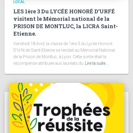
LOCAL
LES 1ère 3 Du LYCÉE HONORÉ D’URFÉ
visitent le Mémorial national de la
PRISON DE MONTLUC, la LICRA Saint-
Etienne.
Vendredi 18 Avril, la classe de 1ère 3 du Lycée Honoré
D’Urfé de Saint-Etienne se rendait au Mémorial National
de la Prison de Montluc, à Lyon. Cette sortie était la
récompense attribuée aux lauréats du
Lire la suite…