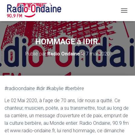
D
É
P
L
I
HOMMAGE à IDIR.
E
R
Publié par
Radio Ondaine
le
7 mai 2020
L
A
N
A
V
I
#radioondaine #idir #kabylie #berbère
G
A
Le 02 Mai 2020, à l’age de 70 ans, Idir nous a quitté. Ce
T
I
chanteur, musicien, poète, a su transmettre, tout au long de
O
sa carrière, un message d’ouverture et de paix, emprunt de
N
la culture berbère, au Monde entier. Radio Ondaine, 90.9 fm
et www.radio-ondaine.fr, lui rend hommage, ce dimanche