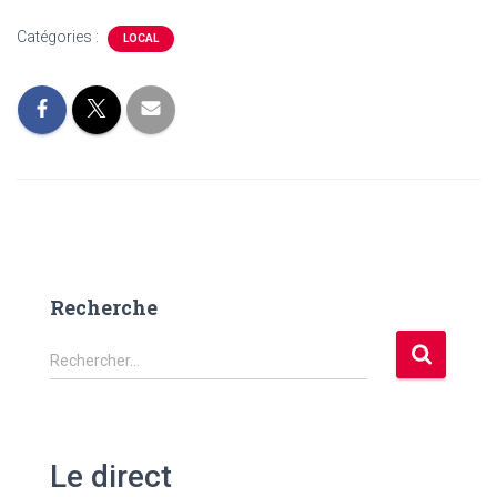
Catégories :
LOCAL
Recherche
R
Rechercher…
e
c
h
e
Le direct
r