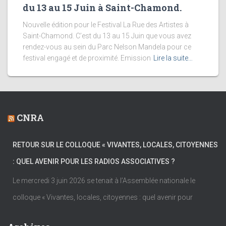
du 13 au 15 Juin à Saint-Chamond.
Nouvelle édition pour le Festival La Rue des Artistes à
Saint-Chamond. C’est du 13 au 15 Juin que vous avez
rendez-vous au sein du Parc Nelson Mandela pour ce
festival engagé et de proximité. Emission
Lire la suite…
CNRA
RETOUR SUR LE COLLOQUE « VIVANTES, LOCALES, CITOYENNES
: QUEL AVENIR POUR LES RADIOS ASSOCIATIVES ?
Le mercredi 3 juin 2026 se tenait à l’Assemblée nationale le
colloque « Vivantes, locales, citoyennes : quel avenir pour