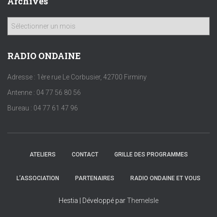
Archives
A
r
c
h
RADIO ONDAINE
i
v
Adresse : 1ère rue Le Corbusier, 42700 Firminy
e
Antenne : 04 77 56 80 56
s
Bureau : 04 77 61 47 96
ATELIERS
CONTACT
GRILLE DES PROGRAMMES
L’ASSOCIATION
PARTENAIRES
RADIO ONDAINE ET VOUS
Hestia | Développé par
ThemeIsle