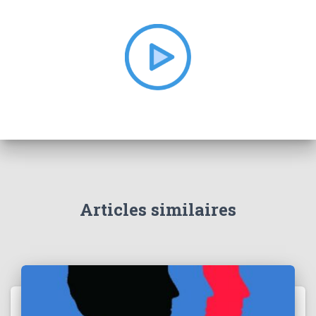
c
h
e
r
:
Articles similaires