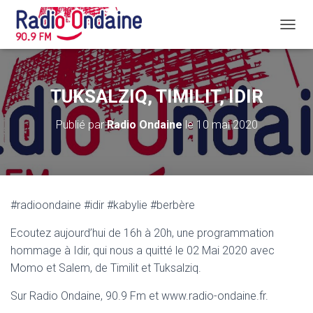
D
É
P
L
I
TUKSALZIQ, TIMILIT, IDIR
E
R
Publié par
Radio Ondaine
le
10 mai 2020
L
A
N
A
V
I
#radioondaine #idir #kabylie #berbère
G
A
Ecoutez aujourd’hui de 16h à 20h, une programmation
T
I
hommage à Idir, qui nous a quitté le 02 Mai 2020 avec
O
Momo et Salem, de Timilit et Tuksalziq.
N
Sur Radio Ondaine, 90.9 Fm et www.radio-ondaine.fr.