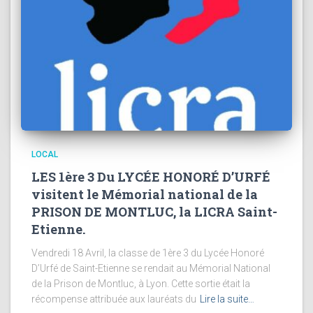
LOCAL
LES 1ère 3 Du LYCÉE HONORÉ D’URFÉ
visitent le Mémorial national de la
PRISON DE MONTLUC, la LICRA Saint-
Etienne.
Vendredi 18 Avril, la classe de 1ère 3 du Lycée Honoré
D’Urfé de Saint-Etienne se rendait au Mémorial National
de la Prison de Montluc, à Lyon. Cette sortie était la
récompense attribuée aux lauréats du
Lire la suite…