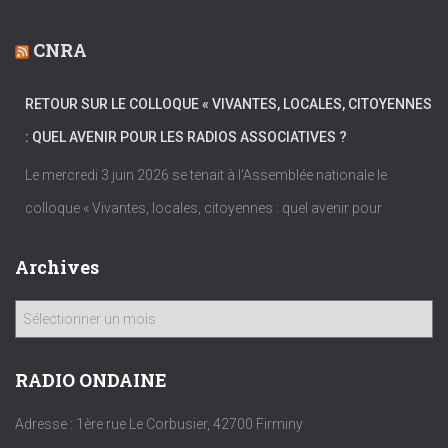
CNRA
RETOUR SUR LE COLLOQUE « VIVANTES, LOCALES, CITOYENNES
: QUEL AVENIR POUR LES RADIOS ASSOCIATIVES ?
Le mercredi 3 juin 2026 se tenait à l’Assemblée nationale le
colloque « Vivantes, locales, citoyennes : quel avenir pour
Archives
A
r
c
h
RADIO ONDAINE
i
v
Adresse : 1ère rue Le Corbusier, 42700 Firminy
e