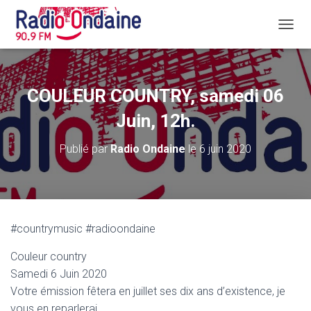
D
É
P
L
I
COULEUR COUNTRY, samedi 06
E
R
Juin, 12h.
L
A
Publié par
Radio Ondaine
le
6 juin 2020
N
A
V
I
G
A
#countrymusic #radioondaine
T
I
Couleur country
O
N
Samedi 6 Juin 2020
Votre émission fêtera en juillet ses dix ans d’existence, je
vous en reparlerai.