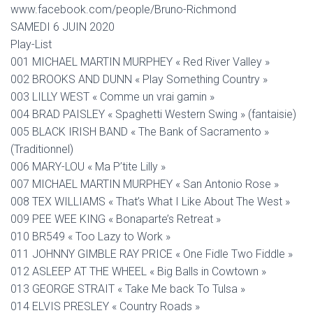
www.facebook.com/people/Bruno-Richmond
SAMEDI 6 JUIN 2020
Play-List
001 MICHAEL MARTIN MURPHEY « Red River Valley »
002 BROOKS AND DUNN « Play Something Country »
003 LILLY WEST « Comme un vrai gamin »
004 BRAD PAISLEY « Spaghetti Western Swing » (fantaisie)
005 BLACK IRISH BAND « The Bank of Sacramento »
(Traditionnel)
006 MARY-LOU « Ma P’tite Lilly »
007 MICHAEL MARTIN MURPHEY « San Antonio Rose »
008 TEX WILLIAMS « That’s What I Like About The West »
009 PEE WEE KING « Bonaparte’s Retreat »
010 BR549 « Too Lazy to Work »
011 JOHNNY GIMBLE RAY PRICE « One Fidle Two Fiddle »
012 ASLEEP AT THE WHEEL « Big Balls in Cowtown »
013 GEORGE STRAIT « Take Me back To Tulsa »
014 ELVIS PRESLEY « Country Roads »