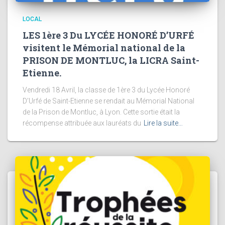
LOCAL
LES 1ère 3 Du LYCÉE HONORÉ D’URFÉ
visitent le Mémorial national de la
PRISON DE MONTLUC, la LICRA Saint-
Etienne.
Vendredi 18 Avril, la classe de 1ère 3 du Lycée Honoré
D’Urfé de Saint-Etienne se rendait au Mémorial National
de la Prison de Montluc, à Lyon. Cette sortie était la
récompense attribuée aux lauréats du
Lire la suite…