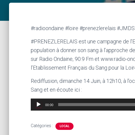
#radioondaine #loire #prenezlerelais #JMDS
#PRENEZLERELAIS est une campagne de l’Eta
population à donner son sang à l’approche de 
sur Radio Ondaine, 90.9 Fm et www.radio-ond
l’Etablissement Français du Sang pour la Loir
Rediffusion, dimanche 14 Juin, à 12h10, à l
Sang et en écoute ici :
Lecteur
00:00
audio
Catégories :
LOCAL