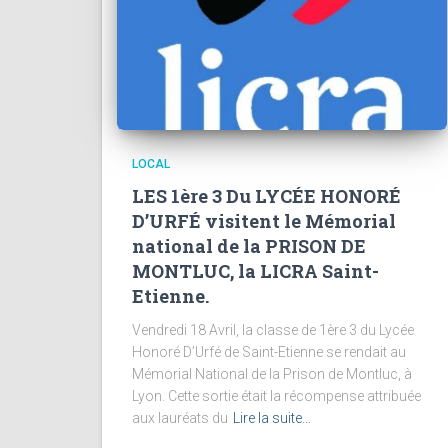
LOCAL
LES 1ère 3 Du LYCÉE HONORÉ
D’URFÉ visitent le Mémorial
national de la PRISON DE
MONTLUC, la LICRA Saint-
Etienne.
Vendredi 18 Avril, la classe de 1ère 3 du Lycée
Honoré D’Urfé de Saint-Etienne se rendait au
Mémorial National de la Prison de Montluc, à
Lyon. Cette sortie était la récompense attribuée
aux lauréats du
Lire la suite…