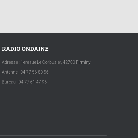
RADIO ONDAINE
Adresse : 1ère rue Le Corbusier, 42700 Firminy
Antenne : 04 77 56 80 56
Bureau : 04 77 61 47 96