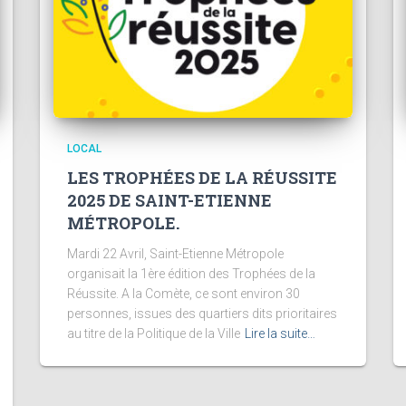
LOCAL
LES TROPHÉES DE LA RÉUSSITE
2025 DE SAINT-ETIENNE
MÉTROPOLE.
Mardi 22 Avril, Saint-Etienne Métropole
organisait la 1ère édition des Trophées de la
Réussite. A la Comète, ce sont environ 30
personnes, issues des quartiers dits prioritaires
au titre de la Politique de la Ville
Lire la suite…