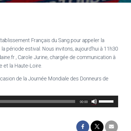
blissement Français du Sang pour appeler la
la période estival. Nous invitons, aujourd’hui à 11h30
aine.fr , Carole Jurine, chargée de communication à
e et la Haute-Loire.
’occasion de la Journée Mondiale des Donneurs de
Utilisez
00:00
les
flèches
haut/bas