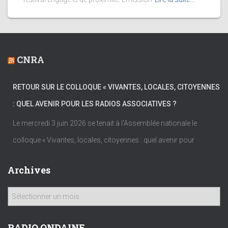
CNRA
RETOUR SUR LE COLLOQUE « VIVANTES, LOCALES, CITOYENNES
: QUEL AVENIR POUR LES RADIOS ASSOCIATIVES ?
Le mercredi 3 juin 2026 se tenait à l’Assemblée nationale le
colloque « Vivantes, locales, citoyennes : quel avenir pour
Archives
A
r
c
h
RADIO ONDAINE