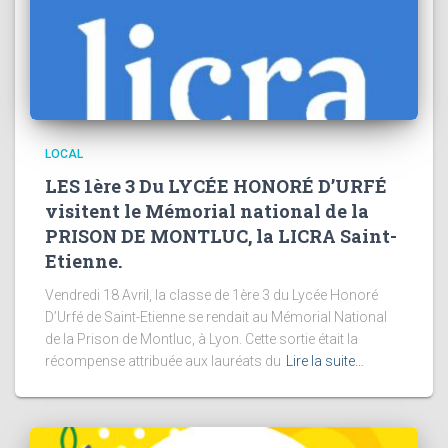
LOCAL
LES 1ère 3 Du LYCÉE HONORÉ D’URFÉ
visitent le Mémorial national de la
PRISON DE MONTLUC, la LICRA Saint-
Etienne.
Vendredi 18 Avril, la classe de 1ère 3 du Lycée Honoré
D’Urfé de Saint-Etienne se rendait au Mémorial National
de la Prison de Montluc, à Lyon. Cette sortie était la
récompense attribuée aux lauréats du
Lire la suite…