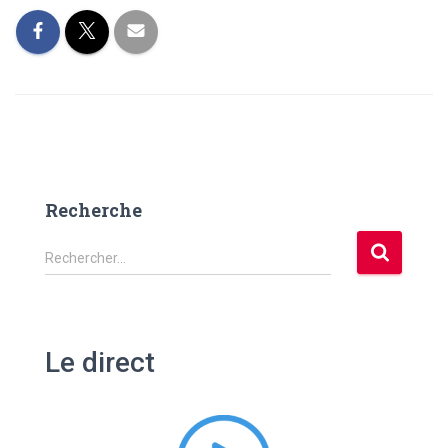
Recherche
R
Rechercher…
e
c
h
e
Le direct
r
c
h
e