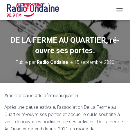
D
É
P
L
I
DE LA FERME AU QUARTIER, ré-
E
R
ouvre ses portes.
L
A
Publié par
Radio Ondaine
le
15 septembre 2020
N
A
V
I
G
A
#radioondaine #delafermeauquartier
T
I
Après une pause estivale, l’association De La Ferme au
O
N
Quartier ré-ouvre ses portes et accueille qui le souhaite à
venir découvrir les coulisses de ses activités. De La Ferme
Au Quartier défend depuis 2011, un mode de