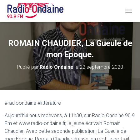
D
É
P
L
I
ROMAIN CHAUDIER, La Gueule de
E
R
mon Epoque.
L
A
Publié par
Radio Ondaine
le
22 septembre 2020
N
A
V
I
G
A
#radioondaine #littérature
T
I
Aujourd’hui nous recevons, à 11h30, sur Radio Ondaine 90.9
O
N
Fm et www.radio-ondaine.fr, le jeune écrivain Romain
Chaudier. Avec cette seconde publication, La Gueule de
mon Epoque, Romain Chaudier dresse, en mot, le portrait