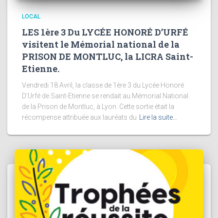
LOCAL
LES 1ère 3 Du LYCÉE HONORÉ D’URFÉ
visitent le Mémorial national de la
PRISON DE MONTLUC, la LICRA Saint-
Etienne.
Vendredi 18 Avril, la classe de 1ère 3 du Lycée Honoré
D’Urfé de Saint-Etienne se rendait au Mémorial National
de la Prison de Montluc, à Lyon. Cette sortie était la
récompense attribuée aux lauréats du
Lire la suite…