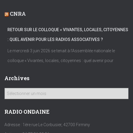
CNRA
RETOUR SUR LE COLLOQUE « VIVANTES, LOCALES, CITOYENNES
: QUEL AVENIR POUR LES RADIOS ASSOCIATIVES ?
Le mercredi 3 juin 2026 se tenait à l’Assemblée nationale le
colloque « Vivantes, locales, citoyennes : quel avenir pour
Archives
A
r
c
h
RADIO ONDAINE
i
v
Adresse : 1ère rue Le Corbusier, 42700 Firminy
e