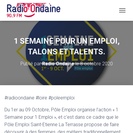
D
É
P
L
I
1 SEMAINE POUR UN EMPLOI,
E
R
TALONS ET TALENTS.
L
A
Publié par
Radio Ondaine
le
8 octobre 2020
N
A
V
I
G
A
#radioondaine #loire #poleemploi
T
I
Du 1er au 09 Octobre, Pôle Emploi organise l’action « 1
O
N
Semaine pour 1 Emploi », et c’est dans ce cadre que le
Pôle Emploi Saint-Etienne La Terrasse propose de faire
découvrir à des femmes, des métiers traditionnellement