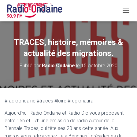
D
É
P
L
I
TRACES, histoire, mémoires &
E
R
actualité des migrations.
L
A
Publié par
Radio Ondaine
le
15 octobre 2020
N
A
V
I
G
A
#radioondaine #traces #loire #regionaura
T
I
Aujourd’hui, Radio Ondaine et Radio Dio vous proposent
O
N
entre 15h et 17h une émission de radio autour de la
Biennale Traces, qui fête ses 20 ans cette année. Aux
micros vous retrouverez Lela Bencharif, présidentes du