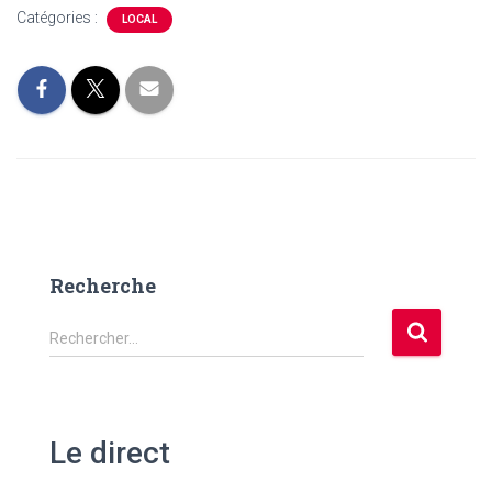
Catégories :
LOCAL
Recherche
R
Rechercher…
e
c
h
e
Le direct
r
c