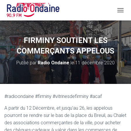
D
É
P
L
I
FIRMINY SOUTIENT LES
E
R
COMMERÇANTS APPELOUS
L
A
Publié par
Radio Ondaine
le
11 décembre 2020
N
A
V
I
G
A
#radioondaine #firminy #vitrinesdefirminy #acaf
T
I
A partir du 12 Décembre, et jusqu’au 26, les appelous
O
N
pourront se rendre sur le bas de la place du Breuil, au Chalet
des associations commerçantes de la ville, pour acheter
des chèques-cadeaux à valoir dans les commerces de