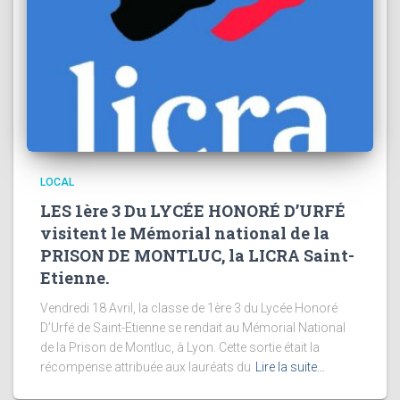
LOCAL
LES 1ère 3 Du LYCÉE HONORÉ D’URFÉ
visitent le Mémorial national de la
PRISON DE MONTLUC, la LICRA Saint-
Etienne.
Vendredi 18 Avril, la classe de 1ère 3 du Lycée Honoré
D’Urfé de Saint-Etienne se rendait au Mémorial National
de la Prison de Montluc, à Lyon. Cette sortie était la
récompense attribuée aux lauréats du
Lire la suite…