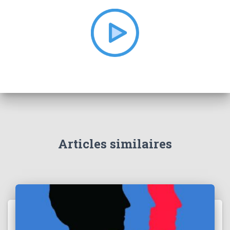
h
e
r
:
Articles similaires