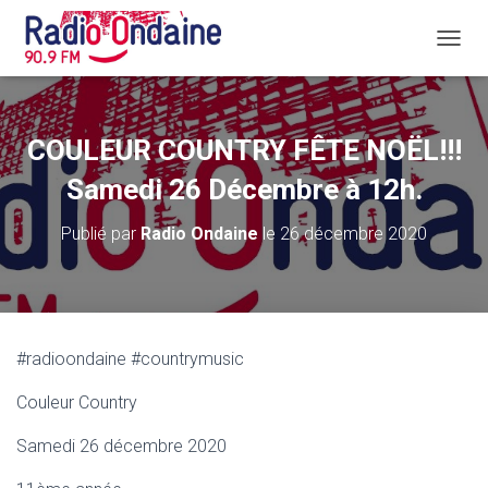
D
É
P
L
I
COULEUR COUNTRY FÊTE NOËL!!!
E
R
Samedi 26 Décembre à 12h.
L
A
Publié par
Radio Ondaine
le
26 décembre 2020
N
A
V
I
G
A
#radioondaine #countrymusic
T
I
Couleur Country
O
N
Samedi 26 décembre 2020