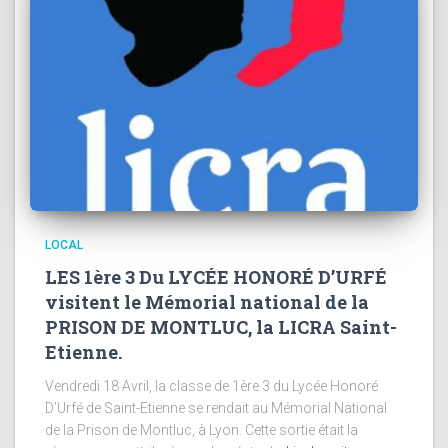
LOCAL
LES 1ère 3 Du LYCÉE HONORÉ D’URFÉ
visitent le Mémorial national de la
PRISON DE MONTLUC, la LICRA Saint-
Etienne.
Vendredi 18 Avril, la classe de 1ère 3 du Lycée Honoré
D’Urfé de Saint-Etienne se rendait au Mémorial National
de la Prison de Montluc, à Lyon. Cette sortie était la