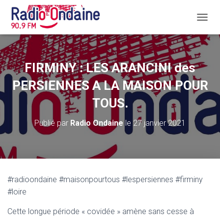
D
É
P
L
I
FIRMINY : LES ARANCINI des
E
R
PERSIENNES A LA MAISON POUR
L
A
TOUS.
N
A
Publié par
Radio Ondaine
le
27 janvier 2021
V
I
G
A
T
I
#radioondaine #maisonpourtous #lespersiennes #firminy
O
#loire
N
Cette longue période « covidée » amène sans cesse à