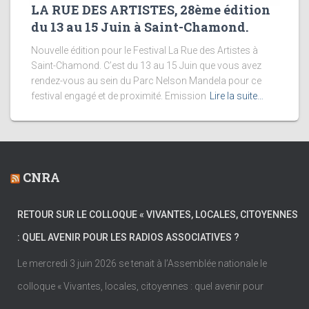
LA RUE DES ARTISTES, 28ème édition
du 13 au 15 Juin à Saint-Chamond.
Nouvelle édition pour le Festival La Rue des Artistes à
Saint-Chamond. C’est du 13 au 15 Juin que vous avez
rendez-vous au sein du Parc Nelson Mandela pour ce
festival engagé et de proximité. Emission
Lire la suite…
CNRA
RETOUR SUR LE COLLOQUE « VIVANTES, LOCALES, CITOYENNES
: QUEL AVENIR POUR LES RADIOS ASSOCIATIVES ?
Le mercredi 3 juin 2026 se tenait à l’Assemblée nationale le
colloque « Vivantes, locales, citoyennes : quel avenir pour