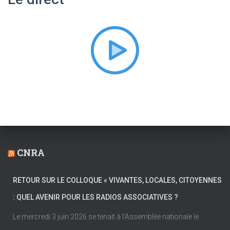
c
h
e
r
:
CNRA
RETOUR SUR LE COLLOQUE « VIVANTES, LOCALES, CITOYENNES
: QUEL AVENIR POUR LES RADIOS ASSOCIATIVES ?
Le mercredi 3 juin 2026 se tenait à l’Assemblée nationale le