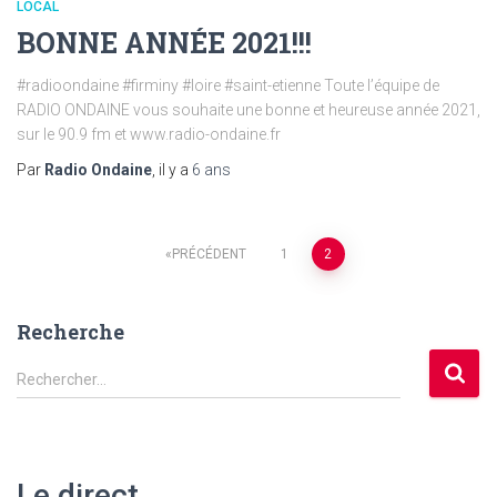
LOCAL
BONNE ANNÉE 2021!!!
#radioondaine #firminy #loire #saint-etienne Toute l’équipe de
RADIO ONDAINE vous souhaite une bonne et heureuse année 2021,
sur le 90.9 fm et www.radio-ondaine.fr
Par
Radio Ondaine
, il y a
6 ans
Pagination
PRÉCÉDENT
1
2
des
Recherche
publications
R
Rechercher…
e
c
h
e
Le direct
r