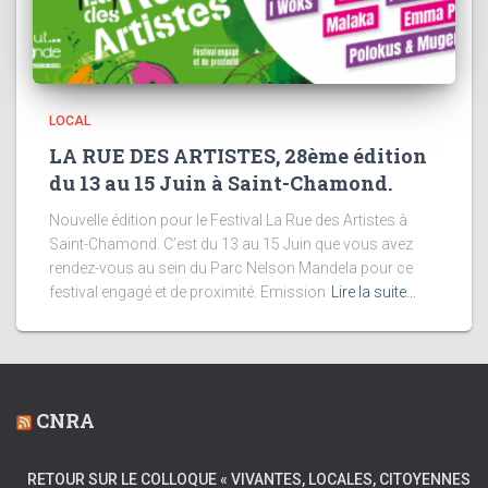
LOCAL
LA RUE DES ARTISTES, 28ème édition
du 13 au 15 Juin à Saint-Chamond.
Nouvelle édition pour le Festival La Rue des Artistes à
Saint-Chamond. C’est du 13 au 15 Juin que vous avez
rendez-vous au sein du Parc Nelson Mandela pour ce
festival engagé et de proximité. Emission
Lire la suite…
CNRA
RETOUR SUR LE COLLOQUE « VIVANTES, LOCALES, CITOYENNES