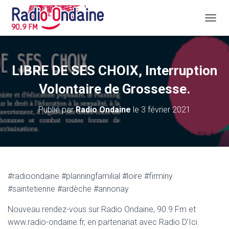
D
É
P
L
I
LIBRE DE SES CHOIX, Interruption
E
R
Volontaire de Grossesse.
L
A
Publié par
Radio Ondaine
le
3 février 2021
N
A
V
I
G
A
T
#radioondaine #planningfamilial #loire #firminy
I
#saintetienne #ardèche #annonay
O
N
Nouveau rendez-vous sur Radio Ondaine, 90.9 Fm et
www.radio-ondaine.fr, en partenariat avec Radio D’Ici.