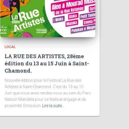
LOCAL
LA RUE DES ARTISTES, 28ème
édition du 13 au 15 Juin à Saint-
Chamond.
Nouvelle édition pour le Festival La Rue des
Artistes à Saint-Chamond. C’est du 13 au 15
Juin que vous avez rendez-vous au sein du Parc
Nelson Mandela pour ce festival engagé et de
proximité. Emission
Lire la suite…