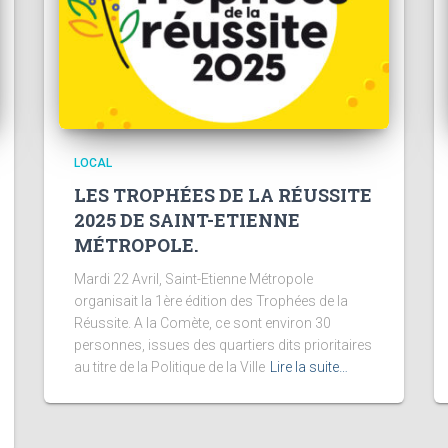
LOCAL
LES TROPHÉES DE LA RÉUSSITE
2025 DE SAINT-ETIENNE
MÉTROPOLE.
Mardi 22 Avril, Saint-Etienne Métropole
organisait la 1ère édition des Trophées de la
Réussite. A la Comète, ce sont environ 30
personnes, issues des quartiers dits prioritaires
au titre de la Politique de la Ville
Lire la suite…