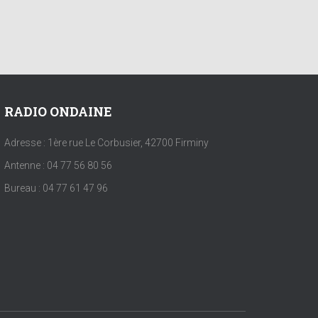
RADIO ONDAINE
Adresse : 1ère rue Le Corbusier, 42700 Firminy
Antenne : 04 77 56 80 56
Bureau : 04 77 61 47 96