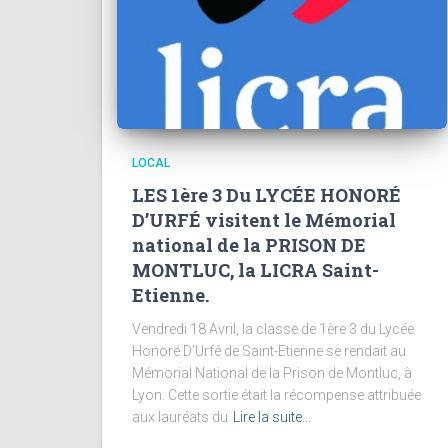
LOCAL
LES 1ère 3 Du LYCÉE HONORÉ
D’URFÉ visitent le Mémorial
national de la PRISON DE
MONTLUC, la LICRA Saint-
Etienne.
Vendredi 18 Avril, la classe de 1ère 3 du Lycée
Honoré D’Urfé de Saint-Etienne se rendait au
Mémorial National de la Prison de Montluc, à
Lyon. Cette sortie était la récompense attribuée
aux lauréats du
Lire la suite…