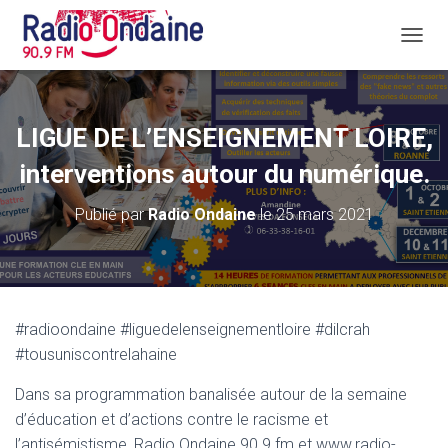
D
É
P
L
I
LIGUE DE L’ENSEIGNEMENT LOIRE,
E
R
interventions autour du numérique.
L
A
Publié par
Radio Ondaine
le
25 mars 2021
N
A
V
I
G
A
#radioondaine #liguedelenseignementloire #dilcrah
T
#tousuniscontrelahaine
I
O
N
Dans sa programmation banalisée autour de la semaine
d’éducation et d’actions contre le racisme et
l’antisémistisme, Radio Ondaine 90.9 fm et www.radio-