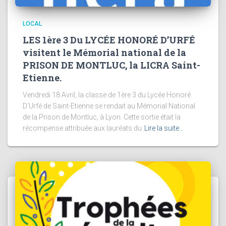
LOCAL
LES 1ère 3 Du LYCÉE HONORÉ D’URFÉ
visitent le Mémorial national de la
PRISON DE MONTLUC, la LICRA Saint-
Etienne.
Vendredi 18 Avril, la classe de 1ère 3 du Lycée Honoré
D’Urfé de Saint-Etienne se rendait au Mémorial National
de la Prison de Montluc, à Lyon. Cette sortie était la
récompense attribuée aux lauréats du
Lire la suite…