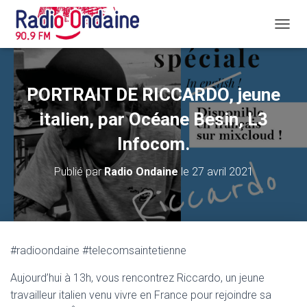
D
É
P
L
I
PORTRAIT DE RICCARDO, jeune
E
R
italien, par Océane Besin, L3
L
A
Infocom.
N
A
Publié par
Radio Ondaine
le
27 avril 2021
V
I
G
A
T
I
#radioondaine #telecomsaintetienne
O
N
Aujourd’hui à 13h, vous rencontrez Riccardo, un jeune
travailleur italien venu vivre en France pour rejoindre sa