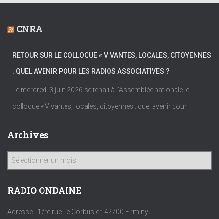
CNRA
RETOUR SUR LE COLLOQUE « VIVANTES, LOCALES, CITOYENNES
: QUEL AVENIR POUR LES RADIOS ASSOCIATIVES ?
Le mercredi 3 juin 2026 se tenait à l’Assemblée nationale le
colloque « Vivantes, locales, citoyennes : quel avenir pour
Archives
A
r
c
h
RADIO ONDAINE
i
v
Adresse : 1ère rue Le Corbusier, 42700 Firminy