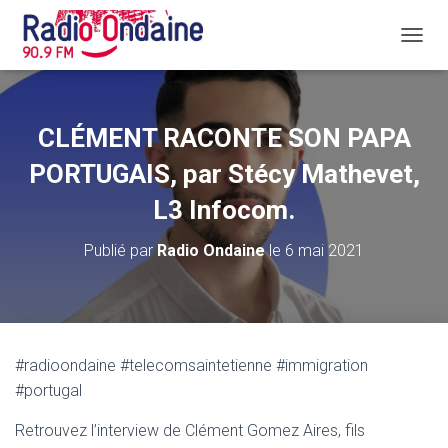
D
É
P
L
I
CLÉMENT RACONTE SON PAPA
E
R
PORTUGAIS, par Stécy Mathevet,
L
A
L3 Infocom.
N
A
Publié par
Radio Ondaine
le
6 mai 2021
V
I
G
A
T
I
#radioondaine #telecomsaintetienne #immigration
O
#portugal
N
Retrouvez l’interview de Clément Gomez Aires, fils