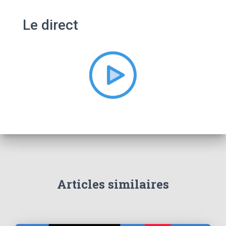
h
e
Le direct
r
c
h
e
r
:
Articles similaires