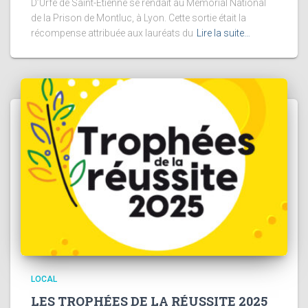
D’Urfé de Saint-Etienne se rendait au Mémorial National
de la Prison de Montluc, à Lyon. Cette sortie était la
récompense attribuée aux lauréats du
Lire la suite…
LOCAL
LES TROPHÉES DE LA RÉUSSITE 2025