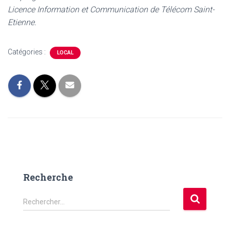
Licence Information et Communication de Télécom Saint-
Etienne.
Catégories :
LOCAL
Recherche
R
Rechercher…
e
c