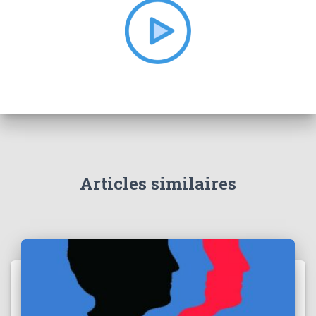
e
r
:
Articles similaires