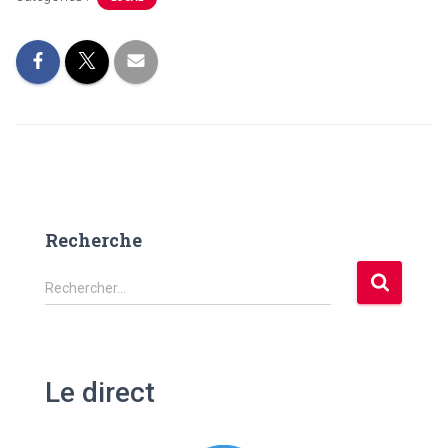
Recherche
R
Rechercher…
e
c
h
e
Le direct
r
c
h