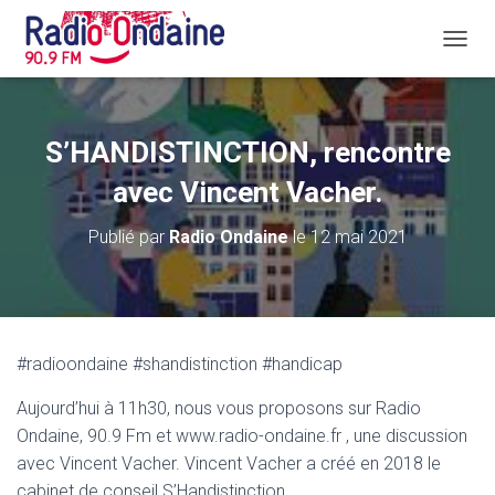
D
É
P
L
I
S’HANDISTINCTION, rencontre
E
R
avec Vincent Vacher.
L
A
Publié par
Radio Ondaine
le
12 mai 2021
N
A
V
I
G
A
#radioondaine #shandistinction #handicap
T
I
Aujourd’hui à 11h30, nous vous proposons sur Radio
O
N
Ondaine, 90.9 Fm et www.radio-ondaine.fr , une discussion
avec Vincent Vacher. Vincent Vacher a créé en 2018 le
cabinet de conseil S’Handistinction.