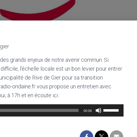
gier
 des grands enjeux de notre avenir commun. Si
ifficile, l’échelle locale est un bon levier pour entrer
nicipalité de Rive de Gier pour sa transition
adio-ondaine.fr vous propose un entretien avec
i, à 17h et en écoute ici :
Utilisez
00:00
les
flèches
haut/bas