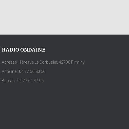
RADIO ONDAINE
Adresse : 1ère rue Le Corbusier, 42700 Firminy
Antenne : 04 77 56 80 56
Bureau : 04 77 61 47 96