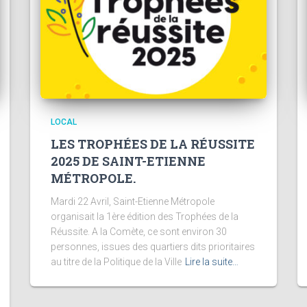
LOCAL
LES TROPHÉES DE LA RÉUSSITE
2025 DE SAINT-ETIENNE
MÉTROPOLE.
Mardi 22 Avril, Saint-Etienne Métropole
organisait la 1ère édition des Trophées de la
Réussite. A la Comète, ce sont environ 30
personnes, issues des quartiers dits prioritaires
au titre de la Politique de la Ville
Lire la suite…