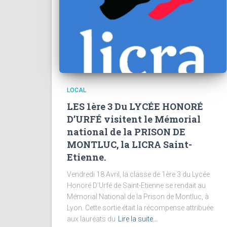
LOCAL
LES 1ère 3 Du LYCÉE HONORÉ
D’URFÉ visitent le Mémorial
national de la PRISON DE
MONTLUC, la LICRA Saint-
Etienne.
Vendredi 18 Avril, la classe de 1ère 3 du Lycée
Honoré D’Urfé de Saint-Etienne se rendait au
Mémorial National de la Prison de Montluc, à
Lyon. Cette sortie était la récompense attribuée
aux lauréats du
Lire la suite…