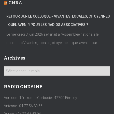
CNRA
RETOUR SUR LE COLLOQUE « VIVANTES, LOCALES, CITOYENNES
: QUEL AVENIR POUR LES RADIOS ASSOCIATIVES ?
Le mercredi 3 juin 2026 se tenait à l’Assemblée nationale le
colloque « Vivantes, locales, citoyennes : quel avenir pour
Archives
A
r
c
h
RADIO ONDAINE
i
v
Adresse : 1ère rue Le Corbusier, 42700 Firminy
e
Antenne : 04 77 56 80 56
s