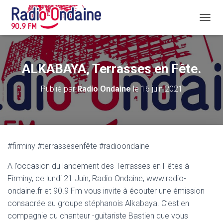
D
É
P
L
I
ALKABAYA, Terrasses en Fête.
E
R
Publié par
Radio Ondaine
le
16 juin 2021
L
A
N
A
V
I
#firminy #terrassesenfête #radioondaine
G
A
A l’occasion du lancement des Terrasses en Fêtes à
T
I
Firminy, ce lundi 21 Juin, Radio Ondaine, www.radio-
O
ondaine.fr et 90.9 Fm vous invite à écouter une émission
N
consacrée au groupe stéphanois Alkabaya. C’est en
compagnie du chanteur -guitariste Bastien que vous