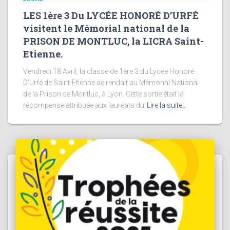
LES 1ère 3 Du LYCÉE HONORÉ D’URFÉ
visitent le Mémorial national de la
PRISON DE MONTLUC, la LICRA Saint-
Etienne.
Vendredi 18 Avril, la classe de 1ère 3 du Lycée Honoré
D’Urfé de Saint-Etienne se rendait au Mémorial National
de la Prison de Montluc, à Lyon. Cette sortie était la
récompense attribuée aux lauréats du
Lire la suite…