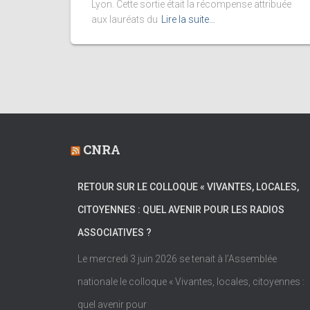
Lyon. Cette sortie était la récompense attribuée
aux lauréats du
Lire la suite…
CNRA
RETOUR SUR LE COLLOQUE « VIVANTES, LOCALES,
CITOYENNES : QUEL AVENIR POUR LES RADIOS
ASSOCIATIVES ?
Le mercredi 3 juin 2026 se tenait à l’Assemblée
nationale le colloque « Vivantes, locales, citoyennes :
quel avenir pour