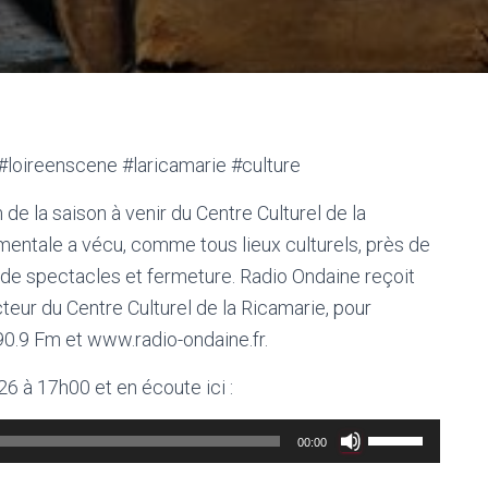
#loireenscene #laricamarie #culture
de la saison à venir du Centre Culturel de la
mentale a vécu, comme tous lieux culturels, près de
ns de spectacles et fermeture. Radio Ondaine reçoit
cteur du Centre Culturel de la Ricamarie, pour
0.9 Fm et www.radio-ondaine.fr.
 26 à 17h00 et en écoute ici :
Utilisez
00:00
les