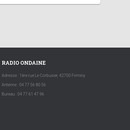
RADIO ONDAINE
Adresse : 1ère rue Le Corbusier, 42700 Firminy
Antenne : 04 77 56 80 56
Bureau : 04 77 61 47 96