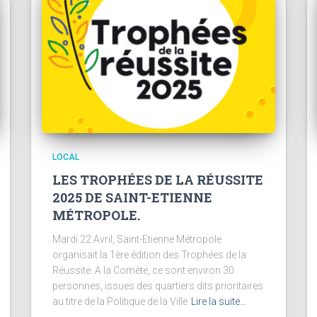
LOCAL
LES TROPHÉES DE LA RÉUSSITE
2025 DE SAINT-ETIENNE
MÉTROPOLE.
Mardi 22 Avril, Saint-Etienne Métropole
organisait la 1ère édition des Trophées de la
Réussite. A la Comète, ce sont environ 30
personnes, issues des quartiers dits prioritaires
au titre de la Politique de la Ville
Lire la suite…