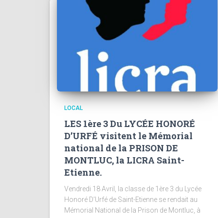
LOCAL
LES 1ère 3 Du LYCÉE HONORÉ
D’URFÉ visitent le Mémorial
national de la PRISON DE
MONTLUC, la LICRA Saint-
Etienne.
Vendredi 18 Avril, la classe de 1ère 3 du Lycée
Honoré D’Urfé de Saint-Etienne se rendait au
Mémorial National de la Prison de Montluc, à