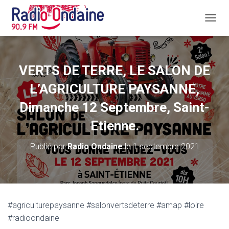
D
É
P
L
I
VERTS DE TERRE, LE SALON DE
E
R
L’AGRICULTURE PAYSANNE,
L
A
Dimanche 12 Septembre, Saint-
N
Etienne.
A
V
I
Publié par
Radio Ondaine
le
1 septembre 2021
G
A
T
I
O
N
#agriculturepaysanne #salonvertsdeterre #amap #loire
#radioondaine