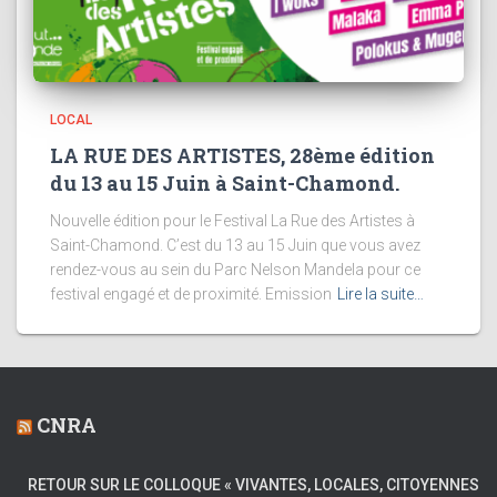
LOCAL
LA RUE DES ARTISTES, 28ème édition
du 13 au 15 Juin à Saint-Chamond.
Nouvelle édition pour le Festival La Rue des Artistes à
Saint-Chamond. C’est du 13 au 15 Juin que vous avez
rendez-vous au sein du Parc Nelson Mandela pour ce
festival engagé et de proximité. Emission
Lire la suite…
CNRA
RETOUR SUR LE COLLOQUE « VIVANTES, LOCALES, CITOYENNES