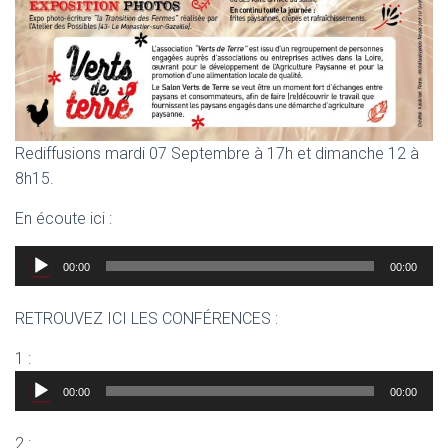
Rediffusions mardi 07 Septembre à 17h et dimanche 12 à
8h15.
En écoute ici :
Lecteur
00:00
00:00
audio
RETROUVEZ ICI LES CONFÉRENCES :
Lecteur
1 :
audio
00:00
00:00
Lecteur
2 :