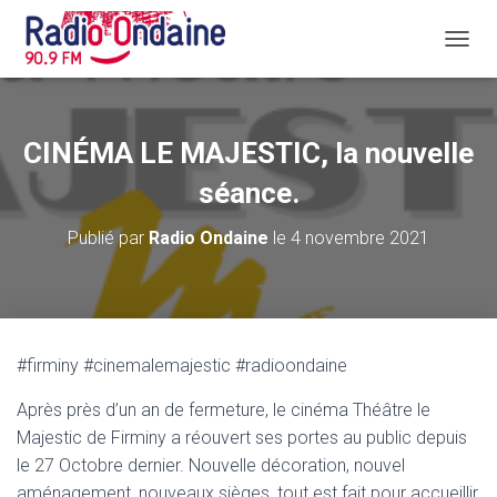
D
É
P
L
I
CINÉMA LE MAJESTIC, la nouvelle
E
R
séance.
L
A
Publié par
Radio Ondaine
le
4 novembre 2021
N
A
V
I
G
A
#firminy #cinemalemajestic #radioondaine
T
I
Après près d’un an de fermeture, le cinéma Théâtre le
O
N
Majestic de Firminy a réouvert ses portes au public depuis
le 27 Octobre dernier. Nouvelle décoration, nouvel
aménagement, nouveaux sièges, tout est fait pour accueillir