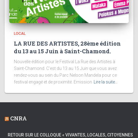
LOCAL
LA RUE DES ARTISTES, 28ème édition
du 13 au 15 Juin à Saint-Chamond.
Nouvelle édition pour le Festival La Rue des Artistes à
Saint-Chamond. C’est du 13 au 15 Juin que vous avez
rendez-vous au sein du Parc Nelson Mandela pour ce
festival engagé et de proximité. Emission
Lire la suite…
CNRA
RETOUR SUR LE COLLOQUE « VIVANTES, LOCALES, CITOYENNES