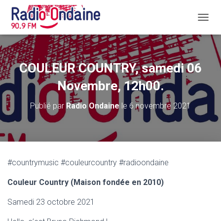
D
É
P
L
I
COULEUR COUNTRY, samedi 06
E
R
Novembre, 12h00.
L
A
Publié par
Radio Ondaine
le
6 novembre 2021
N
A
V
I
G
A
#countrymusic #couleurcountry #radioondaine
T
I
Couleur Country (Maison fondée en 2010)
O
N
Samedi 23 octobre 2021