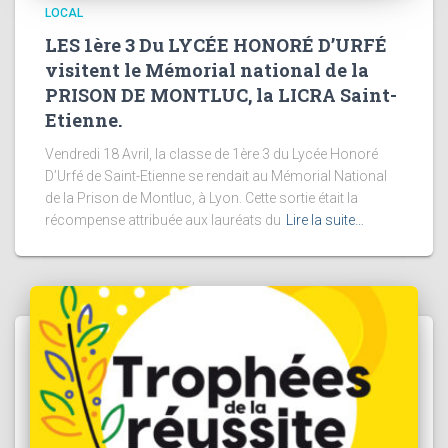
LOCAL
LES 1ère 3 Du LYCÉE HONORÉ D’URFÉ
visitent le Mémorial national de la
PRISON DE MONTLUC, la LICRA Saint-
Etienne.
Vendredi 18 Avril, la classe de 1ère 3 du Lycée Honoré
D’Urfé de Saint-Etienne se rendait au Mémorial National
de la Prison de Montluc, à Lyon. Cette sortie était la
récompense attribuée aux lauréats du
Lire la suite…