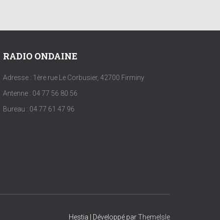
RADIO ONDAINE
Adresse : 1ère rue Le Corbusier, 42700 Firminy
Antenne : 04 77 56 80 56
Bureau : 04 77 61 47 96
Hestia | Développé par
ThemeIsle