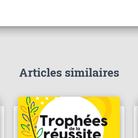
ou
diminuer
le
volume.
Articles similaires