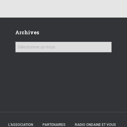
Archives
A
r
c
h
i
v
e
s
L’ASSOCIATION
PARTENAIRES
RADIO ONDAINE ET VOUS