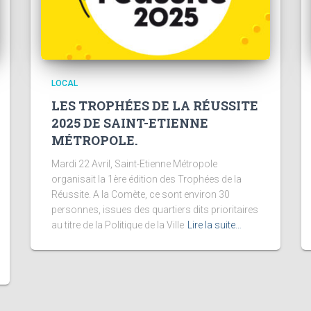
LOCAL
LES TROPHÉES DE LA RÉUSSITE
2025 DE SAINT-ETIENNE
MÉTROPOLE.
Mardi 22 Avril, Saint-Etienne Métropole
organisait la 1ère édition des Trophées de la
Réussite. A la Comète, ce sont environ 30
personnes, issues des quartiers dits prioritaires
au titre de la Politique de la Ville
Lire la suite…