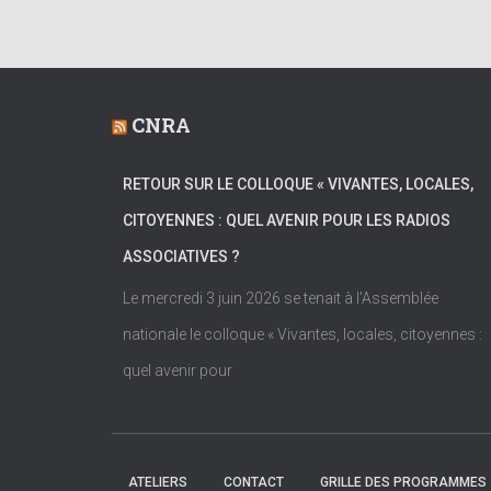
CNRA
RETOUR SUR LE COLLOQUE « VIVANTES, LOCALES,
CITOYENNES : QUEL AVENIR POUR LES RADIOS
ASSOCIATIVES ?
Le mercredi 3 juin 2026 se tenait à l’Assemblée
nationale le colloque « Vivantes, locales, citoyennes :
quel avenir pour
ATELIERS
CONTACT
GRILLE DES PROGRAMMES