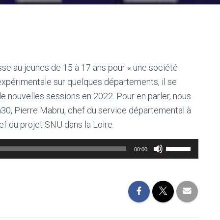
sse au jeunes de 15 à 17 ans pour « une société
xpérimentale sur quelques départements, il se
de nouvelles sessions en 2022. Pour en parler, nous
h30, Pierre Mabru, chef du service départemental à
ef du projet SNU dans la Loire.
Utilisez
00:00
les
flèches
haut/bas
pour
augmenter