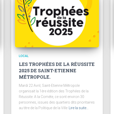
LOCAL
LES TROPHÉES DE LA RÉUSSITE
2025 DE SAINT-ETIENNE
MÉTROPOLE.
Mardi 22 Avril, Saint-Etienne Métropole
organisait la 1ère édition des Trophées de la
Réussite. A la Comète, ce sont environ 30
personnes, issues des quartiers dits prioritaires
au titre de la Politique de la Ville
Lire la suite…