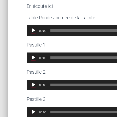
En écoute ici :
Table Ronde Journée de la Laïcité :
Lecteur
00:00
audio
Pastille 1
Lecteur
00:00
audio
Pastille 2
Lecteur
00:00
audio
Pastille 3
Lecteur
00:00