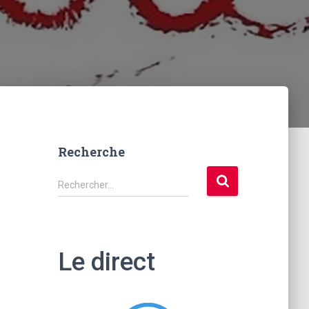
Recherche
R
Rechercher…
e
c
h
e
Le direct
r
c
h
e