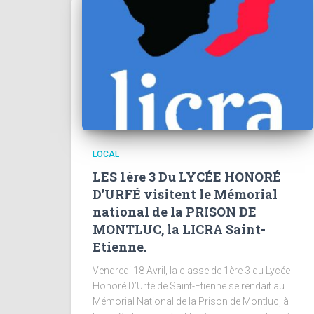
LOCAL
LES 1ère 3 Du LYCÉE HONORÉ
D’URFÉ visitent le Mémorial
national de la PRISON DE
MONTLUC, la LICRA Saint-
Etienne.
Vendredi 18 Avril, la classe de 1ère 3 du Lycée
Honoré D’Urfé de Saint-Etienne se rendait au
Mémorial National de la Prison de Montluc, à