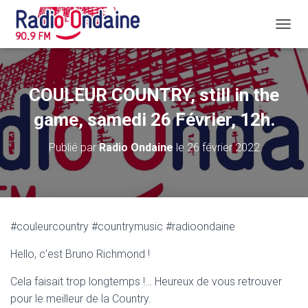
D
É
P
L
I
COULEUR COUNTRY, still in the
E
R
game, samedi 26 Février, 12h.
L
A
Publié par
Radio Ondaine
le
26 février 2022
N
A
V
I
G
A
#couleurcountry #countrymusic #radioondaine
T
I
Hello, c’est Bruno Richmond !
O
N
Cela faisait trop longtemps !… Heureux de vous retrouver
pour le meilleur de la Country.