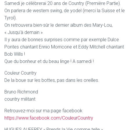
Samedi je célèbrerai 20 ans de Country (Première Partie).
On parlera de western swing, de yodel (merci la Suisse et le
Tyrol).
On retrouvera bien-sûr le dernier album des Mary-Lou,
« Jusqu’à demain »
Il y aura de bonnes surprises comme par exemple Dulce
Pontes chantant Ennio Morricone et Eddy Mitchell chantant
Bob Wills !
Que du bonheur et du beau linge ! A samedi !
Couleur Country
De la boue sur les bottes, pas dans les oreilles.
Bruno Richmond
country militant
Retrouvez-moi sur ma page facebook
https://www.facebook.com/CouleurCountry
HUGUES AUFFREY « Prends la Vie comme telle »