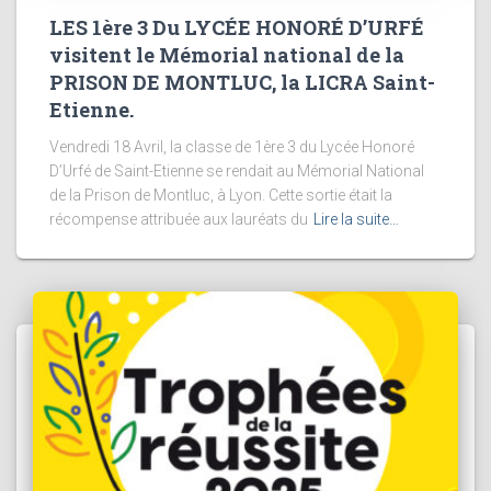
LES 1ère 3 Du LYCÉE HONORÉ D’URFÉ
visitent le Mémorial national de la
PRISON DE MONTLUC, la LICRA Saint-
Etienne.
Vendredi 18 Avril, la classe de 1ère 3 du Lycée Honoré
D’Urfé de Saint-Etienne se rendait au Mémorial National
de la Prison de Montluc, à Lyon. Cette sortie était la
récompense attribuée aux lauréats du
Lire la suite…