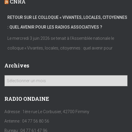
CNRA
RETOUR SUR LE COLLOQUE « VIVANTES, LOCALES, CITOYENNES
: QUEL AVENIR POUR LES RADIOS ASSOCIATIVES ?
Le mercredi 3 juin 2026 se tenait à l’Assemblée nationale le
colloque « Vivantes, locales, citoyennes : quel avenir pour
Archives
A
r
c
h
RADIO ONDAINE
i
v
Adresse : 1ère rue Le Corbusier, 42700 Firminy
e
Antenne : 04 77 56 80 56
s
Bureau : 04 77 61 47 96