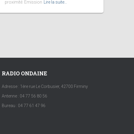
proximité. Emission
Lire la suite…
RADIO ONDAINE
Adresse : 1ère rue Le Corbusier, 42700 Firminy
Antenne : 04 77 56 80 56
Bureau : 04 77 61 47 96