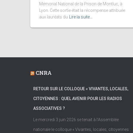
Mémorial National de la Prison de Montluc, à
Lyon. Cette sortie était la récompense attribuée
aux lauréats du
Lire la suite…
CNRA
RETOUR SUR LE COLLOQUE « VIVANTES, LOCALES,
CITOYENNES : QUEL AVENIR POUR LES RADIOS
ASSOCIATIVES ?
Le mercredi 3 juin 2026 se tenait à l’Assemblée
nationale le colloque « Vivantes, locales, citoyennes :