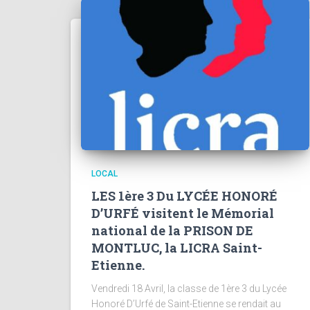
LOCAL
LES 1ère 3 Du LYCÉE HONORÉ
D’URFÉ visitent le Mémorial
national de la PRISON DE
MONTLUC, la LICRA Saint-
Etienne.
Vendredi 18 Avril, la classe de 1ère 3 du Lycée
Honoré D’Urfé de Saint-Etienne se rendait au