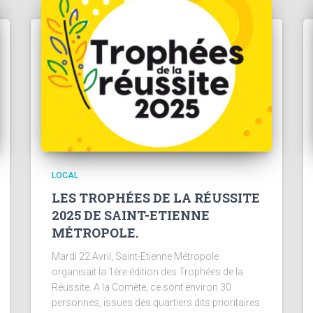
LOCAL
LES TROPHÉES DE LA RÉUSSITE
2025 DE SAINT-ETIENNE
MÉTROPOLE.
Mardi 22 Avril, Saint-Etienne Métropole
organisait la 1ère édition des Trophées de la
Réussite. A la Comète, ce sont environ 30
personnes, issues des quartiers dits prioritaires