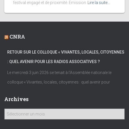
festival engagé et de proximité. Emission
Lire la suite…
CNRA
RETOUR SUR LE COLLOQUE « VIVANTES, LOCALES, CITOYENNES
: QUEL AVENIR POUR LES RADIOS ASSOCIATIVES ?
Le mercredi 3 juin 2026 se tenait à l’Assemblée nationale le
colloque « Vivantes, locales, citoyennes : quel avenir pour
Archives
A
r
c