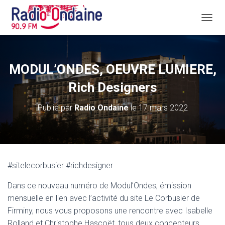
D
É
P
L
I
MODUL’ONDES, OEUVRE LUMIERE,
E
R
Rich Designers
L
A
Publié par
Radio Ondaine
le
17 mars 2022
N
A
V
I
G
A
#sitelecorbusier #richdesigner
T
I
Dans ce nouveau numéro de Modul’Ondes, émission
O
N
mensuelle en lien avec l’activité du site Le Corbusier de
Firminy, nous vous proposons une rencontre avec Isabelle
Rolland et Christophe Hascoët, tous deux concepteurs