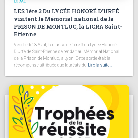
LOCAL
LES 1ère 3 Du LYCÉE HONORÉ D’URFÉ
visitent le Mémorial national de la
PRISON DE MONTLUC, la LICRA Saint-
Etienne.
Vendredi 18 Avril, la classe de 1ère 3 du Lycée Honoré
D’Urfé de Saint-Etienne se rendait au Mémorial National
de la Prison de Montluc, à Lyon. Cette sortie était la
récompense attribuée aux lauréats du
Lire la suite…