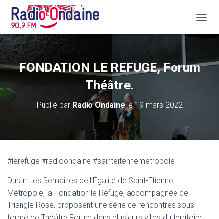
D
É
P
L
I
FONDATION LE REFUGE, Forum
E
R
Théâtre.
L
A
Publié par
Radio Ondaine
le
19 mars 2022
N
A
V
I
G
A
#lerefuge #radioondaine #sainteitennemetropole
T
I
Durant les Semaines de l’Égalité de Saint-Etienne
O
N
Métropole, la Fondation le Refuge, accompagnée de
Triangle Rose, proposent une série de rencontres sous
forme de Théâtre Forum dans plusieurs villes du territoire.