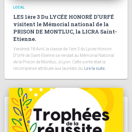
LOCAL
LES 1ère 3 Du LYCÉE HONORÉ D’URFÉ
visitent le Mémorial national de la
PRISON DE MONTLUC, la LICRA Saint-
Etienne.
Vendredi 18 Avril, la classe de 1ère 3 du Lycée Honoré
D’Urfé de Saint-Etienne se rendait au Mémorial National
de la Prison de Montluc, à Lyon. Cette sortie était la
récompense attribuée aux lauréats du
Lire la suite…