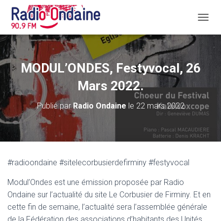
D
É
P
L
I
MODUL’ONDES, Festyvocal, 26
E
R
Mars 2022.
L
A
Publié par
Radio Ondaine
le
22 mars 2022
N
A
V
I
G
A
#radioondaine #sitelecorbusierdefirminy #festyvocal
T
I
Modul’Ondes est une émission proposée par Radio
O
N
Ondaine sur l’actualité du site Le Corbusier de Firminy. Et en
cette fin de semaine, l’actualité sera l’assemblée générale
de la Fédération des associations d’habitants des Unités