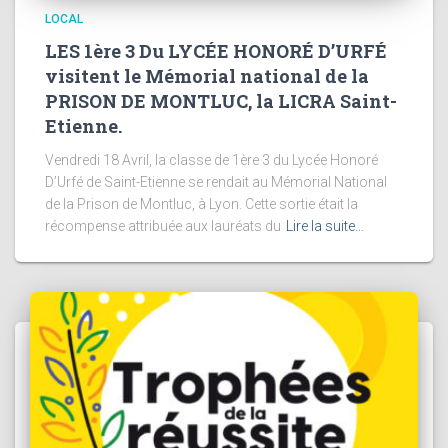
LOCAL
LES 1ère 3 Du LYCÉE HONORÉ D’URFÉ
visitent le Mémorial national de la
PRISON DE MONTLUC, la LICRA Saint-
Etienne.
Vendredi 18 Avril, la classe de 1ère 3 du Lycée Honoré
D’Urfé de Saint-Etienne se rendait au Mémorial National
de la Prison de Montluc, à Lyon. Cette sortie était la
récompense attribuée aux lauréats du
Lire la suite…