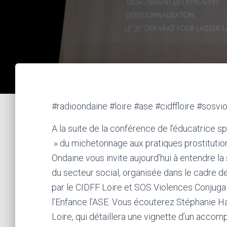
#radioondaine #loire #ase #cidffloire #sosv
A la suite de la conférence de l’éducatrice sp
» du michetonnage aux pratiques prostitution
Ondaine vous invite aujourd’hui à entendre la
du secteur social, organisée dans le cadre d
par le CIDFF Loire et SOS Violences Conjugale
l’Enfance l’ASE. Vous écouterez Stéphanie H
Loire, qui détaillera une vignette d’un accom