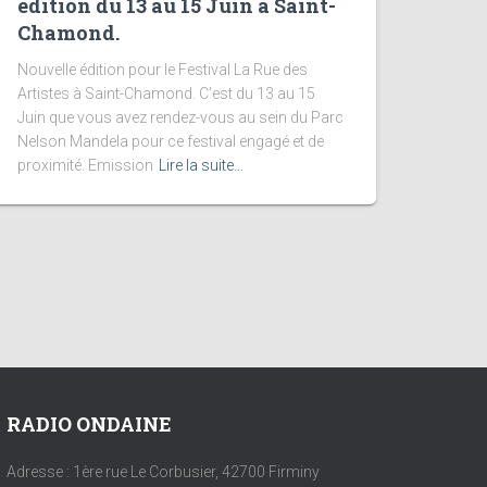
édition du 13 au 15 Juin à Saint-
Chamond.
Nouvelle édition pour le Festival La Rue des
Artistes à Saint-Chamond. C’est du 13 au 15
Juin que vous avez rendez-vous au sein du Parc
Nelson Mandela pour ce festival engagé et de
proximité. Emission
Lire la suite…
RADIO ONDAINE
Adresse : 1ère rue Le Corbusier, 42700 Firminy