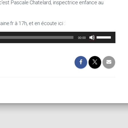
 c’est Pascale Chatelard, inspectrice enfance au
ne.fr à 17h, et en écoute ici :
Utilisez
00:00
les
flèches
haut/bas
pour
augmenter
ou
diminuer
le
volume.