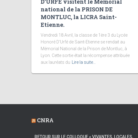
D’URFÉ visitent le Mémorial
national de la PRISON DE
MONTLUC, la LICRA Saint-
Etienne.
Vendredi 18 Avril, la classe de 1ère 3 du Lycée
Honoré D’Urfé de Saint-Etienne se rendait au
Mémorial National de la Prison de Montluc, à
Lyon. Cette sortie était la récompense attribuée
aux lauréats du
Lire la suite…
CNRA
RETOUR SUR LE COLLOQUE « VIVANTES, LOCALES,