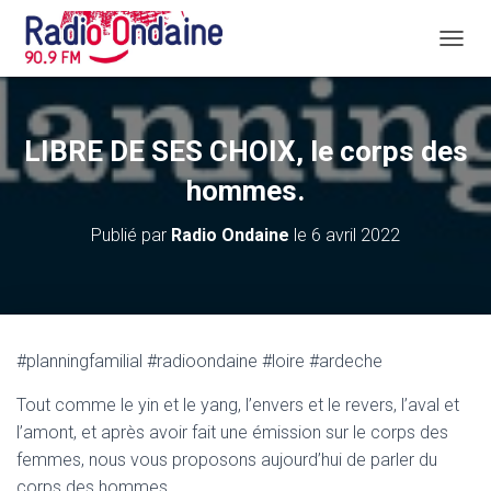
D
É
P
L
I
LIBRE DE SES CHOIX, le corps des
E
R
hommes.
L
A
Publié par
Radio Ondaine
le
6 avril 2022
N
A
V
I
G
A
#planningfamilial #radioondaine #loire #ardeche
T
I
Tout comme le yin et le yang, l’envers et le revers, l’aval et
O
N
l’amont, et après avoir fait une émission sur le corps des
femmes, nous vous proposons aujourd’hui de parler du
corps des hommes.