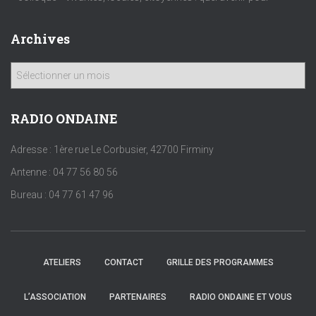
Archives
A
r
c
h
RADIO ONDAINE
i
v
Adresse : 1ère rue Le Corbusier, 42700 Firminy
e
Antenne : 04 77 56 80 56
s
Bureau : 04 77 61 47 96
ATELIERS
CONTACT
GRILLE DES PROGRAMMES
L’ASSOCIATION
PARTENAIRES
RADIO ONDAINE ET VOUS