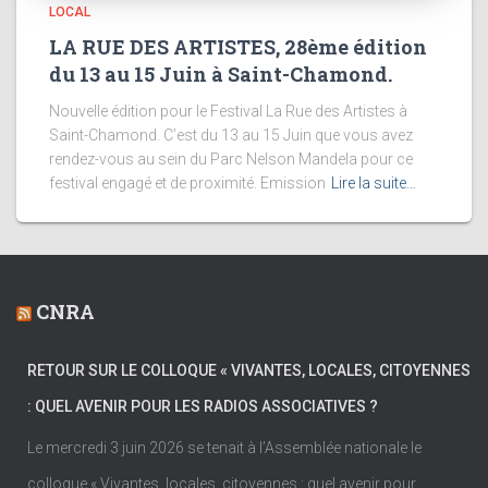
LOCAL
LA RUE DES ARTISTES, 28ème édition
du 13 au 15 Juin à Saint-Chamond.
Nouvelle édition pour le Festival La Rue des Artistes à
Saint-Chamond. C’est du 13 au 15 Juin que vous avez
rendez-vous au sein du Parc Nelson Mandela pour ce
festival engagé et de proximité. Emission
Lire la suite…
CNRA
RETOUR SUR LE COLLOQUE « VIVANTES, LOCALES, CITOYENNES
: QUEL AVENIR POUR LES RADIOS ASSOCIATIVES ?
Le mercredi 3 juin 2026 se tenait à l’Assemblée nationale le
colloque « Vivantes, locales, citoyennes : quel avenir pour