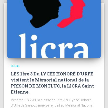
LOCAL
LES 1ère 3 Du LYCÉE HONORÉ D’URFÉ
visitent le Mémorial national de la
PRISON DE MONTLUC, la LICRA Saint-
Etienne.
Vendredi 18 Avril, la classe de 1ère 3 du Lycée Honoré
D’Urfé de Saint-Etienne se rendait au Mémorial National