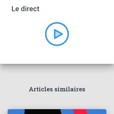
e
Le direct
r
c
h
e
r
:
Articles similaires