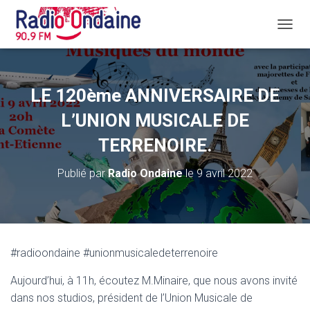
D
É
P
L
I
LE 120ème ANNIVERSAIRE DE
E
R
L’UNION MUSICALE DE
L
A
TERRENOIRE.
N
A
Publié par
Radio Ondaine
le
9 avril 2022
V
I
G
A
T
I
#radioondaine #unionmusicaledeterrenoire
O
N
Aujourd’hui, à 11h, écoutez M.Minaire, que nous avons invité
dans nos studios, président de l’Union Musicale de