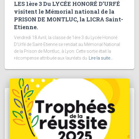
LES 1ère 3 Du LYCÉE HONORÉ D’URFÉ
visitent le Mémorial national de la
PRISON DE MONTLUC, la LICRA Saint-
Etienne.
Vendredi 18 Avril, la classe de 1ère 3 du Lycée Honoré
D’Urfé de Saint-Etienne se rendait au Mémorial National
de la Prison de Montluc, à Lyon. Cette sortie était la
récompense attribuée aux lauréats du
Lire la suite…