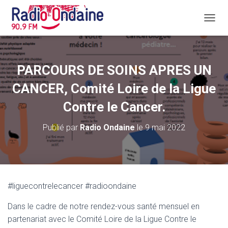
D
É
P
L
I
PARCOURS DE SOINS APRES UN
E
R
CANCER, Comité Loire de la Ligue
L
A
Contre le Cancer.
N
A
Publié par
Radio Ondaine
le
9 mai 2022
V
I
G
A
T
I
#liguecontrelecancer #radioondaine
O
N
Dans le cadre de notre rendez-vous santé mensuel en
partenariat avec le Comité Loire de la Ligue Contre le