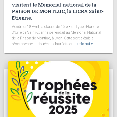
visitent le Mémorial national de la
PRISON DE MONTLUC, la LICRA Saint-
Etienne.
Vendredi 18 Avril, la classe de 1ère 3 du Lycée Honoré
D’Urfé de Saint-Etienne se rendait au Mémorial National
de la Prison de Montluc, à Lyon. Cette sortie était la
récompense attribuée aux lauréats du
Lire la suite…