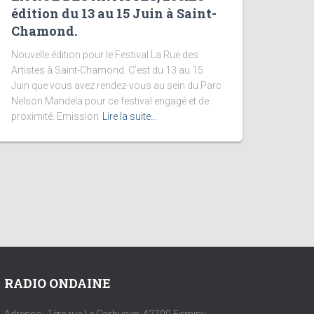
édition du 13 au 15 Juin à Saint-
Chamond.
Nouvelle édition pour le Festival La Rue des
Artistes à Saint-Chamond. C’est du 13 au 15
Juin que vous avez rendez-vous au sein du Parc
Nelson Mandela pour ce festival engagé et de
proximité. Emission
Lire la suite…
RADIO ONDAINE