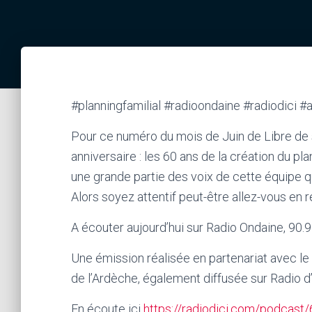
#planningfamilial #radioondaine #radiodici #
Pour ce numéro du mois de Juin de Libre de 
anniversaire : les 60 ans de la création du pla
une grande partie des voix de cette équipe qui
Alors soyez attentif peut-être allez-vous en r
A écouter aujourd’hui sur Radio Ondaine, 90.9
Une émission réalisée en partenariat avec le P
de l’Ardèche, également diffusée sur Radio d’
En écoute ici
https://radiodici.com/podcast/6