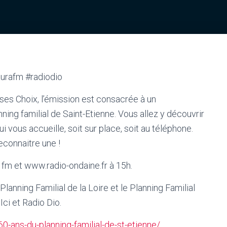
aurafm #radiodio
ses Choix, l’émission est consacrée à un
nning familial de Saint-Etienne. Vous allez y découvrir
 vous accueille, soit sur place, soit au téléphone.
econnaitre une !
 fm et www.radio-ondaine.fr à 15h.
lanning Familial de la Loire et le Planning Familial
Ici et Radio Dio.
0-ans-du-planning-familial-de-st-etienne/