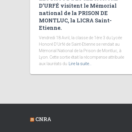
D’URFÉ visitent le Mémorial
national de la PRISON DE
MONTLUC, la LICRA Saint-
Etienne.
Vendredi 18 Avril, la classe de 1ère 3 du Lycée
Honoré D’Urfé de Saint-Etienne se rendait au
Mémorial National de la Prison de Montluc, à
Lyon. Cette sortie était la récompense attribuée
aux lauréats du
Lire la suite…
CNRA