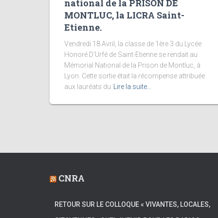
national de la PRISON DE
MONTLUC, la LICRA Saint-
Etienne.
Vendredi 18 Avril, la classe de 1ère 3 du Lycée
Honoré D’Urfé de Saint-Etienne se rendait au
Mémorial National de la Prison de Montluc, à
Lyon. Cette sortie était la récompense attribuée
aux lauréats du
Lire la suite…
CNRA
RETOUR SUR LE COLLOQUE « VIVANTES, LOCALES,