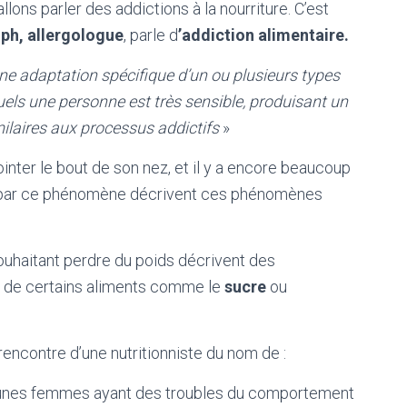
llons parler des addictions à la nourriture. C’est
lph, allergologue
, parle d
’addiction alimentaire.
e adaptation spécifique d’un ou plusieurs types
ls une personne est très sensible, produisant un
aires aux processus addictifs
»
ointer le bout de son nez, et il y a encore beaucoup
es par ce phénomène décrivent ces phénomènes
 souhaitant perdre du poids décrivent des
s de certains aliments comme le
sucre
ou
 rencontre d’une nutritionniste du nom de :
e jeunes femmes ayant des troubles du comportement