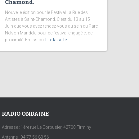
Chamond.
Nouvelle édition pour le Festival La Rue des
Artistes à Saint-Chamond. C’est du 13 au 15
Juin que vous avez rendez-vous au sein du Parc
Nelson Mandela pour ce festival engagé et de
proximité. Emission
Lire la suite…
RADIO ONDAINE
Adresse : 1ère rue Le Corbusier, 42700 Firminy
Antenne : 04 77 56 80 56