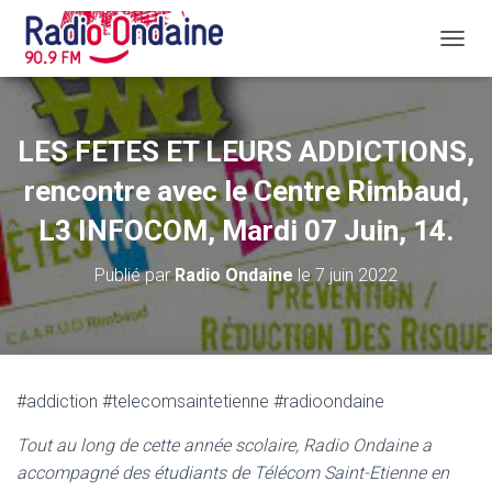
D
É
P
L
I
LES FETES ET LEURS ADDICTIONS,
E
R
rencontre avec le Centre Rimbaud,
L
A
L3 INFOCOM, Mardi 07 Juin, 14.
N
A
Publié par
Radio Ondaine
le
7 juin 2022
V
I
G
A
T
I
#addiction #telecomsaintetienne #radioondaine
O
N
Tout au long de cette année scolaire, Radio Ondaine a
accompagné des étudiants de Télécom Saint-Etienne en