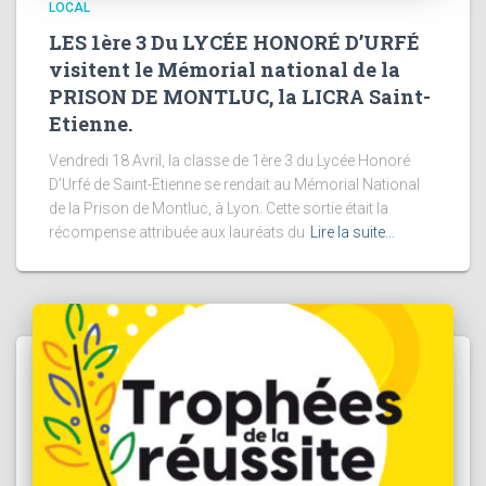
LOCAL
LES 1ère 3 Du LYCÉE HONORÉ D’URFÉ
visitent le Mémorial national de la
PRISON DE MONTLUC, la LICRA Saint-
Etienne.
Vendredi 18 Avril, la classe de 1ère 3 du Lycée Honoré
D’Urfé de Saint-Etienne se rendait au Mémorial National
de la Prison de Montluc, à Lyon. Cette sortie était la
récompense attribuée aux lauréats du
Lire la suite…