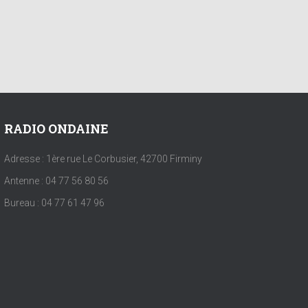
RADIO ONDAINE
Adresse : 1ère rue Le Corbusier, 42700 Firminy
Antenne : 04 77 56 80 56
Bureau : 04 77 61 47 96