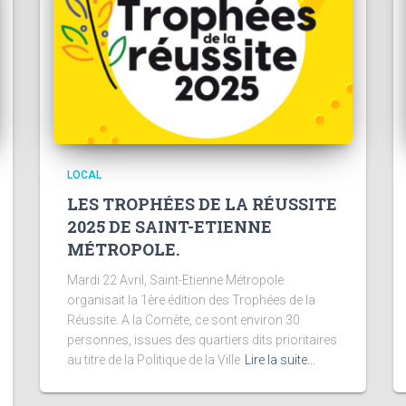
LOCAL
LES TROPHÉES DE LA RÉUSSITE
2025 DE SAINT-ETIENNE
MÉTROPOLE.
Mardi 22 Avril, Saint-Etienne Métropole
organisait la 1ère édition des Trophées de la
Réussite. A la Comète, ce sont environ 30
personnes, issues des quartiers dits prioritaires
au titre de la Politique de la Ville
Lire la suite…