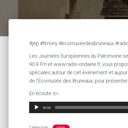
#jep #firminy #ecomuséedesbruneaux #radi
Les Journées Européennes du Patrimoine se 
90.9 Fm et www.radio-ondaine.fr, vous propo
spéciales autour de cet évènement et aujourd
de l’Écomusée des Bruneaux, pour présenter
En écoute ici :
Lecteur
00:00
audio
Catégories :
LOCAL