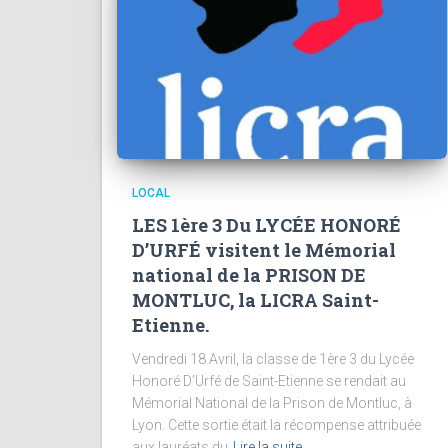
LOCAL
LES 1ère 3 Du LYCÉE HONORÉ
D’URFÉ visitent le Mémorial
national de la PRISON DE
MONTLUC, la LICRA Saint-
Etienne.
Vendredi 18 Avril, la classe de 1ère 3 du Lycée
Honoré D’Urfé de Saint-Etienne se rendait au
Mémorial National de la Prison de Montluc, à
Lyon. Cette sortie était la récompense attribuée
aux lauréats du
Lire la suite…