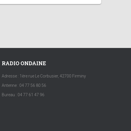
RADIO ONDAINE
Adresse : 1ère rue Le Corbusier, 42700 Firminy
Antenne : 04 77 56 80 56
Bureau : 04 77 61 47 96