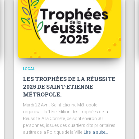
LOCAL
LES TROPHÉES DE LA RÉUSSITE
2025 DE SAINT-ETIENNE
MÉTROPOLE.
Mardi 22 Avril, Saint-Etienne Métropole
organisait la 1ère édition des Trophées de la
Réussite. A la Comète, ce sont environ 30
personnes, issues des quartiers dits prioritaires
au titre de la Politique de la Ville
Lire la suite…