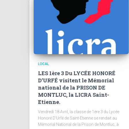
LOCAL
LES 1ère 3 Du LYCÉE HONORÉ
D’URFÉ visitent le Mémorial
national de la PRISON DE
MONTLUC, la LICRA Saint-
Etienne.
Vendredi 18 Avril, la classe de 1ère 3 du Lycée
Honoré D’Urfé de Saint-Etienne se rendait au
Mémorial National de la Prison de Montluc, à