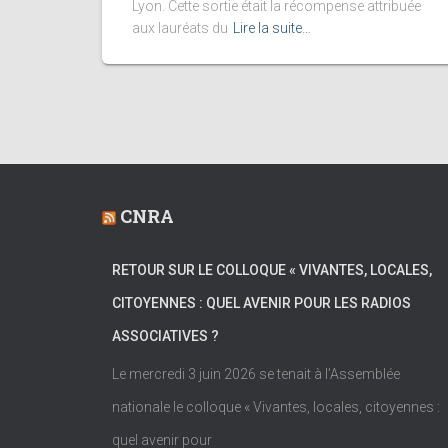
Lyon. Cette sortie était la récompense attribuée
aux lauréats du
Lire la suite…
CNRA
RETOUR SUR LE COLLOQUE « VIVANTES, LOCALES,
CITOYENNES : QUEL AVENIR POUR LES RADIOS
ASSOCIATIVES ?
Le mercredi 3 juin 2026 se tenait à l’Assemblée
nationale le colloque « Vivantes, locales, citoyennes :
quel avenir pour