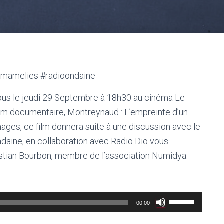
emamelies #radioondaine
us le jeudi 29 Septembre à 18h30 au cinéma Le
film documentaire, Montreynaud : L’empreinte d’un
Images, ce film donnera suite à une discussion avec le
aine, en collaboration avec Radio Dio vous
istian Bourbon, membre de l’association Numidya.
Utilisez
00:00
les