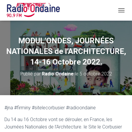
D
É
P
L
I
MODUL’ONDES, JOURNÉES
E
R
NATIONALES de l’ARCHITECTURE,
L
A
14-16 Octobre 2022.
N
A
Publié par
Radio Ondaine
le
5 octobre 2022
V
I
G
A
T
I
#jna #firminy #sitelecorbusier #radioondaine
O
N
Du 14 au 16 Octobre vont se dérouler, en France, les
Journées Nationales de l’Architecture. le Site le Corbusier