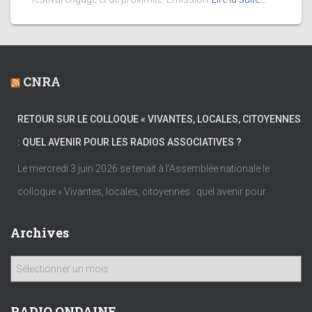
CNRA
RETOUR SUR LE COLLOQUE « VIVANTES, LOCALES, CITOYENNES
: QUEL AVENIR POUR LES RADIOS ASSOCIATIVES ?
Le mercredi 3 juin 2026 se tenait à l’Assemblée nationale le
colloque « Vivantes, locales, citoyennes : quel avenir pour
Archives
A
r
c
h
RADIO ONDAINE