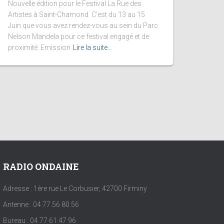
Nouvelle édition pour le Festival La Rue des
Artistes à Saint-Chamond. C’est du 13 au 15
Juin que vous avez rendez-vous au sein du Parc
Nelson Mandela pour ce festival engagé et de
proximité. Emission
Lire la suite…
RADIO ONDAINE
Adresse : 1ère rue Le Corbusier, 42700 Firminy
Antenne : 04 77 56 80 56
Bureau : 04 77 61 47 96