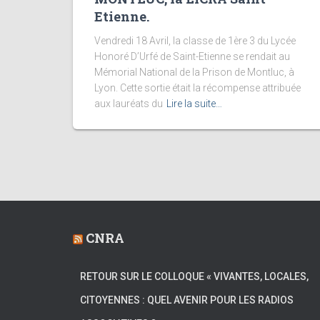
Etienne.
Vendredi 18 Avril, la classe de 1ère 3 du Lycée
Honoré D’Urfé de Saint-Etienne se rendait au
Mémorial National de la Prison de Montluc, à
Lyon. Cette sortie était la récompense attribuée
aux lauréats du
Lire la suite…
CNRA
RETOUR SUR LE COLLOQUE « VIVANTES, LOCALES,
CITOYENNES : QUEL AVENIR POUR LES RADIOS