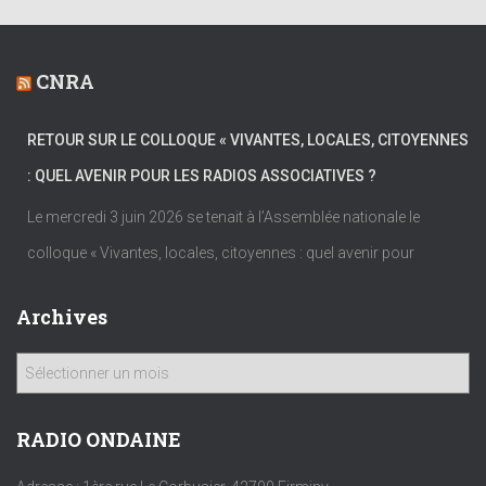
CNRA
RETOUR SUR LE COLLOQUE « VIVANTES, LOCALES, CITOYENNES
: QUEL AVENIR POUR LES RADIOS ASSOCIATIVES ?
Le mercredi 3 juin 2026 se tenait à l’Assemblée nationale le
colloque « Vivantes, locales, citoyennes : quel avenir pour
Archives
A
r
c
h
RADIO ONDAINE
i
v