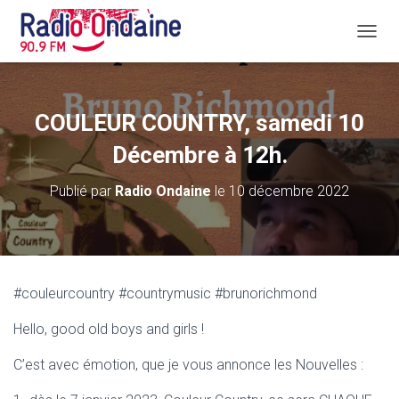
D
É
P
L
I
COULEUR COUNTRY, samedi 10
E
R
Décembre à 12h.
L
A
Publié par
Radio Ondaine
le
10 décembre 2022
N
A
V
I
G
A
#couleurcountry #countrymusic #brunorichmond
T
I
Hello, good old boys and girls !
O
N
C’est avec émotion, que je vous annonce les Nouvelles :