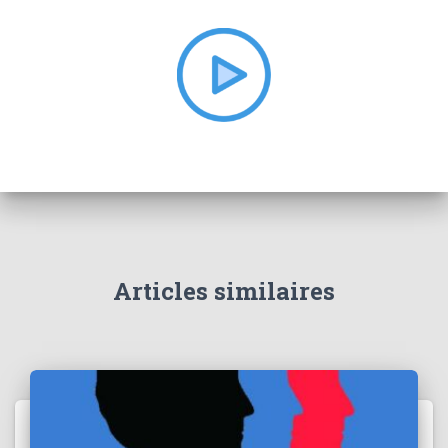
h
e
r
:
Articles similaires