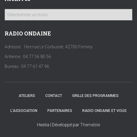
A
r
c
h
RADIO ONDAINE
i
v
Adresse : 1ère rue Le Corbusier, 42700 Firminy
e
Antenne : 04 77 56 80 56
s
Bureau : 04 77 61 47 96
ATELIERS
CONTACT
GRILLE DES PROGRAMMES
L’ASSOCIATION
PARTENAIRES
RADIO ONDAINE ET VOUS
Hestia | Développé par
ThemeIsle