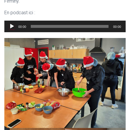
Firminy.
En podcast ici :
Lecteur
00:00
00:00
audio