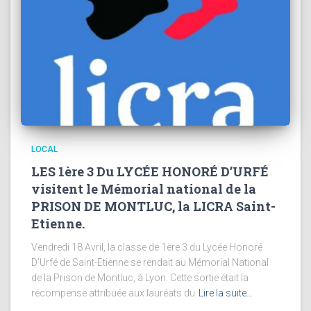
LOCAL
LES 1ère 3 Du LYCÉE HONORÉ D’URFÉ
visitent le Mémorial national de la
PRISON DE MONTLUC, la LICRA Saint-
Etienne.
Vendredi 18 Avril, la classe de 1ère 3 du Lycée Honoré
D’Urfé de Saint-Etienne se rendait au Mémorial National
de la Prison de Montluc, à Lyon. Cette sortie était la
récompense attribuée aux lauréats du
Lire la suite…