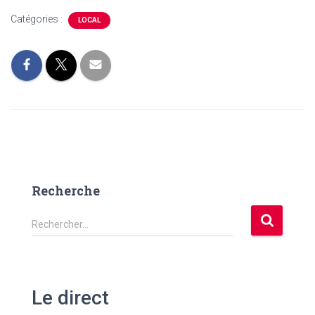
Catégories :
LOCAL
Recherche
R
Rechercher…
e
c
h
e
Le direct
r
c