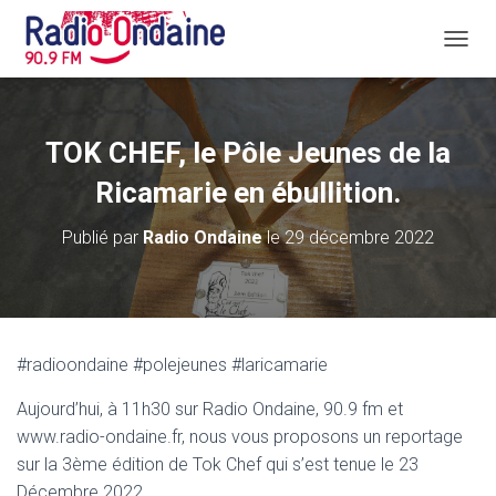
D
É
P
L
I
TOK CHEF, le Pôle Jeunes de la
E
R
Ricamarie en ébullition.
L
A
Publié par
Radio Ondaine
le
29 décembre 2022
N
A
V
I
G
A
#radioondaine #polejeunes #laricamarie
T
I
Aujourd’hui, à 11h30 sur Radio Ondaine, 90.9 fm et
O
N
www.radio-ondaine.fr, nous vous proposons un reportage
sur la 3ème édition de Tok Chef qui s’est tenue le 23
Décembre 2022…