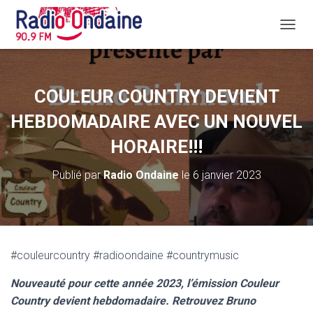
D
É
P
L
I
COULEUR COUNTRY DEVIENT
E
R
HEBDOMADAIRE AVEC UN NOUVEL
L
A
HORAIRE!!!
N
A
Publié par
Radio Ondaine
le
6 janvier 2023
V
I
G
A
T
I
#couleurcountry #radioondaine #countrymusic
O
N
Nouveauté pour cette année 2023, l’émission Couleur
Country devient hebdomadaire. Retrouvez Bruno