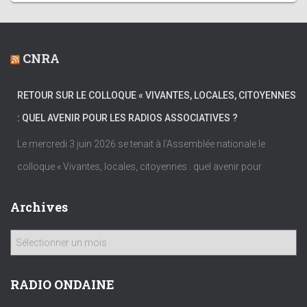
CNRA
RETOUR SUR LE COLLOQUE « VIVANTES, LOCALES, CITOYENNES
: QUEL AVENIR POUR LES RADIOS ASSOCIATIVES ?
Le mercredi 3 juin 2026 se tenait à l’Assemblée nationale le
colloque « Vivantes, locales, citoyennes : quel avenir pour
Archives
A
r
c
h
RADIO ONDAINE
i